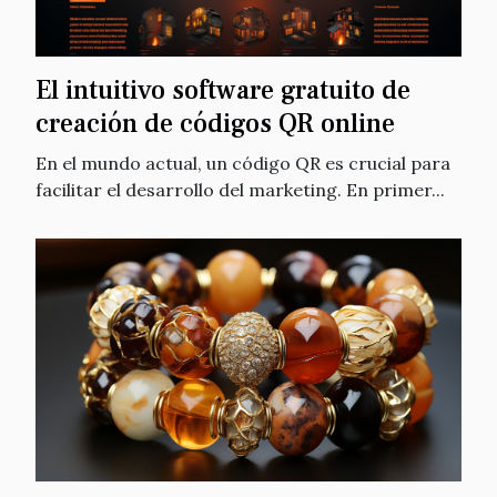
El intuitivo software gratuito de
creación de códigos QR online
En el mundo actual, un código QR es crucial para
facilitar el desarrollo del marketing. En primer...