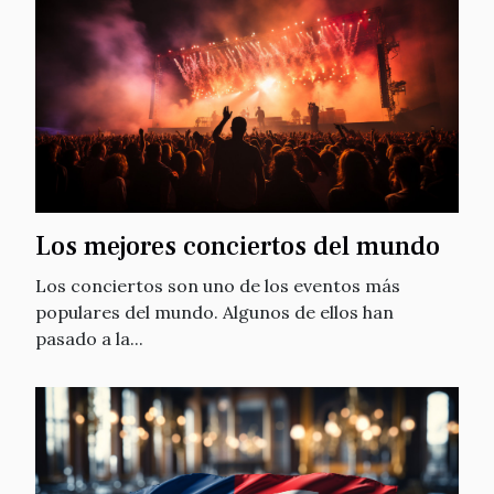
Los mejores conciertos del mundo
Los conciertos son uno de los eventos más
populares del mundo. Algunos de ellos han
pasado a la...