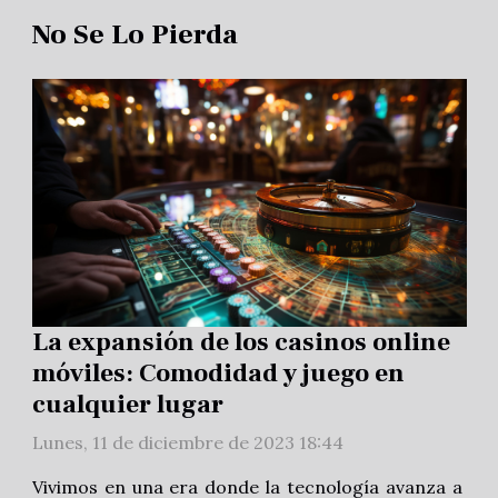
No Se Lo Pierda
La expansión de los casinos online
móviles: Comodidad y juego en
cualquier lugar
Lunes, 11 de diciembre de 2023 18:44
Vivimos en una era donde la tecnología avanza a