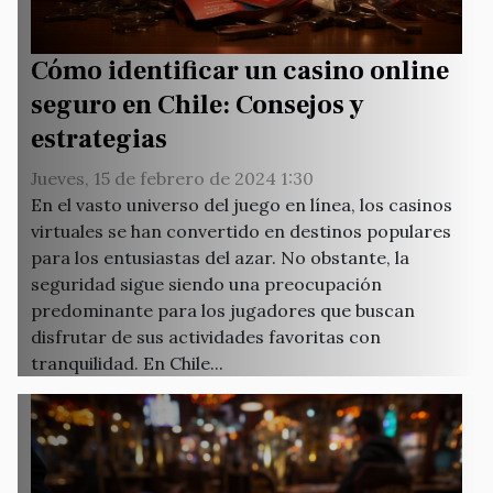
Cómo identificar un casino online
seguro en Chile: Consejos y
estrategias
Jueves, 15 de febrero de 2024 1:30
En el vasto universo del juego en línea, los casinos
virtuales se han convertido en destinos populares
para los entusiastas del azar. No obstante, la
seguridad sigue siendo una preocupación
predominante para los jugadores que buscan
disfrutar de sus actividades favoritas con
tranquilidad. En Chile...