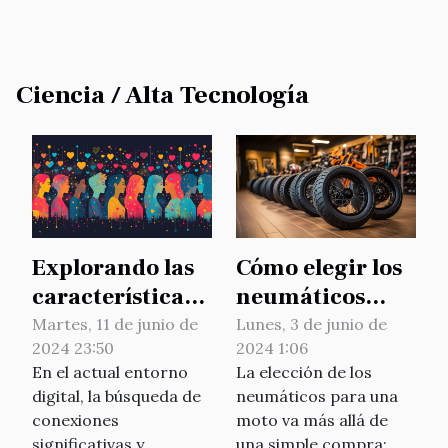
Ciencia / Alta Tecnología
Explorando las
Cómo elegir los
características
neumáticos
clave de las
adecuados para
Martes, 11 de junio de
Lunes, 3 de junio de
2024 23:50
2024 1:06
plataformas de
tu moto:
En el actual entorno
La elección de los
citas LGBTQ+:
factores a
digital, la búsqueda de
neumáticos para una
Cómo elegir la
considerar para
conexiones
moto va más allá de
mejor para ti
una compra
significativas y
una simple compra;