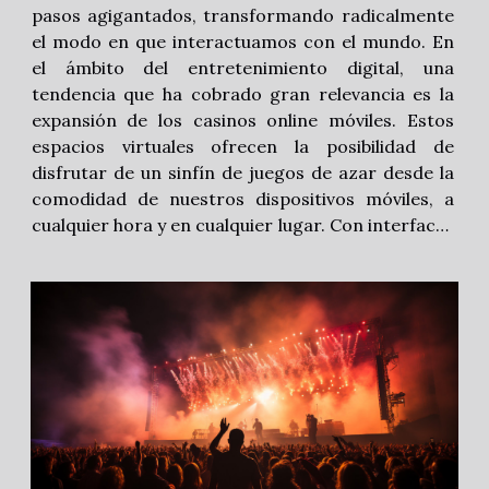
pasos agigantados, transformando radicalmente
el modo en que interactuamos con el mundo. En
el ámbito del entretenimiento digital, una
tendencia que ha cobrado gran relevancia es la
expansión de los casinos online móviles. Estos
espacios virtuales ofrecen la posibilidad de
disfrutar de un sinfín de juegos de azar desde la
comodidad de nuestros dispositivos móviles, a
cualquier hora y en cualquier lugar. Con interfaces
intuitivas y una oferta de entretenimiento que no
deja de crecer, los casinos online móviles se han
convertido en la opción...