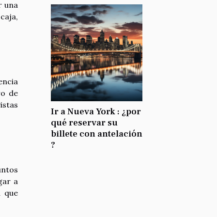
r una
caja,
encia
ro de
istas
Ir a Nueva York : ¿por
qué reservar su
billete con antelación
?
untos
gar a
a que