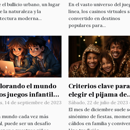
En el vasto universo del ju
 el bullicio urbano, un lugar
línea, los casinos virtuales 
 la naturaleza y la
convertido en destinos
tectura moderna...
populares para...
lorando el mundo
Criterios clave para
os juegos infantiles
elegir el pijama de
línea: beneficios y
Navidad
s, 14 de septiembre de 2023
Sábado, 22 de julio de 2023
El mes de diciembre suele s
cauciones
n mundo cada vez más
sinónimo de fiestas, mome
al, puede ser un desafío
cálidos en familia y convive