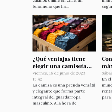
casinos online en Chile, un
mant
fenómeno que ha...
segu
¿Qué ventajas tiene
Con
elegir una camiseta
máx
chidomarque frente a
inv
Viernes, 16 de junio de 2023
Sábad
13:42
En el
otras marcas ?
La camisa es una prenda versátil
mundo
y elegante que forma parte
renta
integral del guardarropa
para 
masculino. A la hora de...