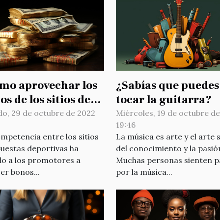
mo aprovechar los
¿Sabías que puedes
s de los sitios de
tocar la guitarra?
estas deportivas?
o, 29 de octubre de 2022
Miércoles, 19 de octubre d
19:46
mpetencia entre los sitios
La música es arte y el arte 
uestas deportivas ha
del conocimiento y la pasió
do a los promotores a
Muchas personas sienten p
er bonos...
por la música...