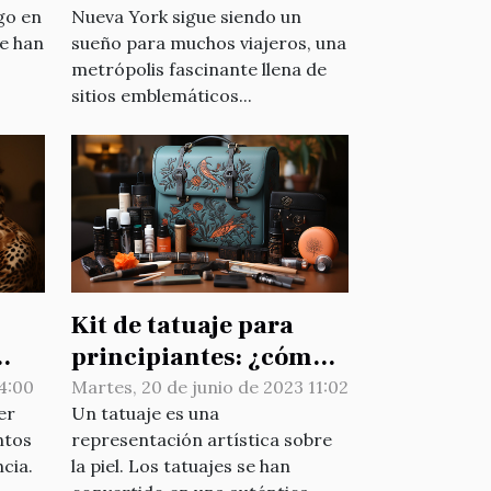
ego en
Nueva York sigue siendo un
se han
sueño para muchos viajeros, una
metrópolis fascinante llena de
sitios emblemáticos...
Kit de tatuaje para
principiantes: ¿cómo
elegir bien ?
 4:00
Martes, 20 de junio de 2023 11:02
er
Un tatuaje es una
ntos
representación artística sobre
ncia.
la piel. Los tatuajes se han