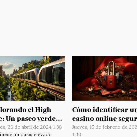
Cómo identificar u
lorando el High
casino online segu
e: Un paseo verde
en Chile: Consejos 
el corazón de
Jueves, 15 de febrero de 20
es, 26 de abril de 2024 1:38
1:30
nese un oasis elevado
estrategias
hattan