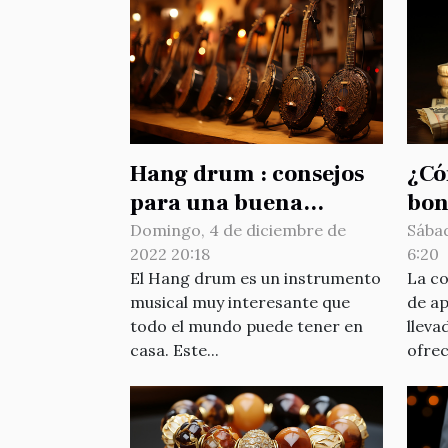
Hang drum : consejos
¿Có
para una buena
bono
elección
apu
Domingo, 4 de diciembre de
Sábad
2022 20:18
6:20
El Hang drum es un instrumento
La co
musical muy interesante que
de ap
todo el mundo puede tener en
lleva
casa. Este...
ofrec