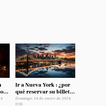
n
Ir a Nueva York : ¿por
ro
qué reservar su billete
y
con antelación ?
24
Domingo, 14 de enero de 2024
0:16