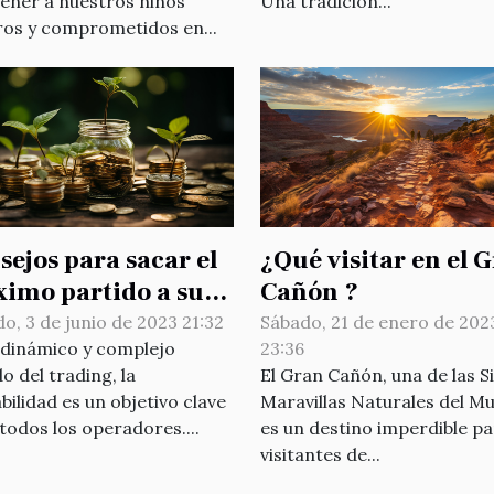
ener a nuestros niños
Una tradición...
ros y comprometidos en...
sejos para sacar el
¿Qué visitar en el 
imo partido a su
Cañón ?
ersión
o, 3 de junio de 2023 21:32
Sábado, 21 de enero de 202
 dinámico y complejo
23:36
 del trading, la
El Gran Cañón, una de las S
bilidad es un objetivo clave
Maravillas Naturales del M
todos los operadores....
es un destino imperdible p
visitantes de...