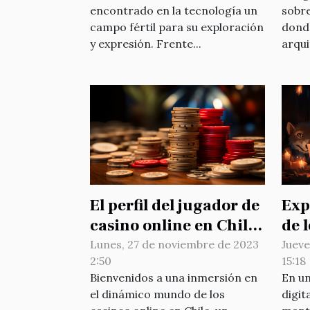
encontrado en la tecnología un
sobre
tradicionales
campo fértil para su exploración
donde
y expresión. Frente...
arqui
El perfil del jugador de
Exp
casino online en Chile:
de l
Estadísticas y
en 
Lunes, 27 de noviembre de 2023
Jueve
2:50
15:18
tendencias
pre
Bienvenidos a una inmersión en
En u
el dinámico mundo de los
digit