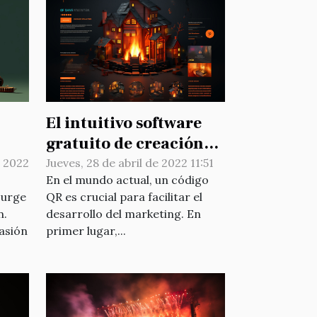
El intuitivo software
gratuito de creación
de códigos QR online
e 2022
Jueves, 28 de abril de 2022 11:51
En el mundo actual, un código
surge
QR es crucial para facilitar el
n.
desarrollo del marketing. En
asión
primer lugar,...