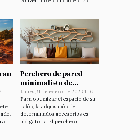
convertido en una auténtica...
Gran
Perchero de pared
minimalista de
madera: ¿por qué
3
Lunes, 9 de enero de 2023 1:16
Para optimizar el espacio de su
optar por este
iete
salón, la adquisición de
accesorio?
undo,
determinados accesorios es
ara
obligatoria. El perchero...