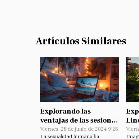
Artículos Similares
Explorando las
Exp
ventajas de las sesiones
Lin
en vivo frente a los
en 
Viernes, 28 de junio de 2024 9:28
Viern
La sexualidad humana ha
Imagí
videos porno
Man