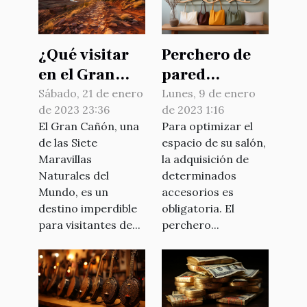
¿Qué visitar
Perchero de
en el Gran
pared
Cañón ?
minimalista
Sábado, 21 de enero
Lunes, 9 de enero
de 2023 23:36
de 2023 1:16
de madera:
El Gran Cañón, una
Para optimizar el
¿por qué
de las Siete
espacio de su salón,
optar por este
Maravillas
la adquisición de
accesorio?
Naturales del
determinados
Mundo, es un
accesorios es
destino imperdible
obligatoria. El
para visitantes de...
perchero...