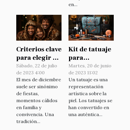
en...
Criterios clave
Kit de tatuaje
para elegir el
para
pijama de
principiantes:
Sábado, 22 de julio
Martes, 20 de junio
de 2023 4:00
de 2023 11:02
Navidad
¿cómo elegir
El mes de diciembre
Un tatuaje es una
bien ?
suele ser sinónimo
representación
de fiestas,
artística sobre la
momentos cálidos
piel. Los tatuajes se
en familia y
han convertido en
convivencia. Una
una auténtica...
tradición...