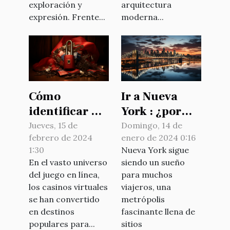
exploración y
arquitectura
expresión. Frente...
moderna...
Cómo
Ir a Nueva
identificar un
York : ¿por
casino online
qué reservar
Jueves, 15 de
Domingo, 14 de
febrero de 2024
enero de 2024 0:16
seguro en
su billete con
1:30
Nueva York sigue
Chile:
antelación ?
En el vasto universo
siendo un sueño
Consejos y
del juego en línea,
para muchos
estrategias
los casinos virtuales
viajeros, una
se han convertido
metrópolis
en destinos
fascinante llena de
populares para...
sitios