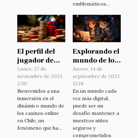
emblemáticos...
El perfil del
Explorando el
jugador de
mundo de los
casino online
juegos
Lunes, 27 de
Jueves, 14 de
noviembre de 2023
septiembre de 2023
en Chile:
infantiles en
2:50
15:18
Estadísticas y
línea:
Bienvenidos a una
En un mundo cada
tendencias
beneficios y
inmersión en el
vez más digital,
precauciones
dinámico mundo de
puede ser un
los casinos online
desafío mantener a
en Chile, un
nuestros niños
fenómeno que ha...
seguros y
comprometidos