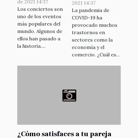
de 2021 14:37
2021 14:37
economía
Los conciertos son
La pandemia de
francesa
uno de los eventos
COVID-19 ha
más populares del
provocado muchos
mundo. Algunos de
trastornos en
ellos han pasado a
sectores como la
la historia....
economía y el
comercio. ¿Cuál es...
¿Cómo satisfaces a tu pareja