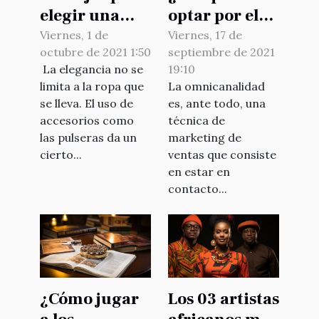
elegir una
optar por el
pulsera
servicio
Viernes, 1 de
Viernes, 17 de
octubre de 2021 1:50
septiembre de 2021
online
omnicanal de
La elegancia no se
19:10
vocalcom?
limita a la ropa que
La omnicanalidad
se lleva. El uso de
es, ante todo, una
accesorios como
técnica de
las pulseras da un
marketing de
cierto...
ventas que consiste
en estar en
contacto...
¿Cómo jugar
Los 03 artistas