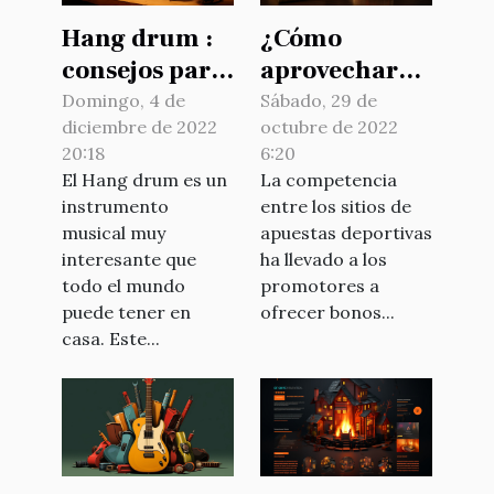
Hang drum :
¿Cómo
consejos para
aprovechar
una buena
los bonos de
Domingo, 4 de
Sábado, 29 de
diciembre de 2022
octubre de 2022
elección
los sitios de
20:18
6:20
apuestas
El Hang drum es un
La competencia
deportivas?
instrumento
entre los sitios de
musical muy
apuestas deportivas
interesante que
ha llevado a los
todo el mundo
promotores a
puede tener en
ofrecer bonos...
casa. Este...