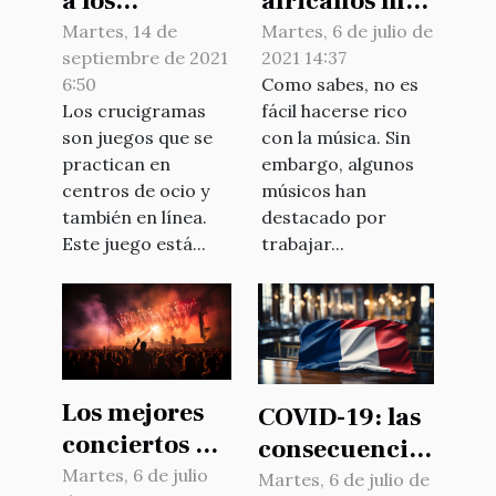
a los
africanos más
crucigramas?
ricos en 2021
Martes, 14 de
Martes, 6 de julio de
septiembre de 2021
2021 14:37
6:50
Como sabes, no es
Los crucigramas
fácil hacerse rico
son juegos que se
con la música. Sin
practican en
embargo, algunos
centros de ocio y
músicos han
también en línea.
destacado por
Este juego está...
trabajar...
Los mejores
COVID-19: las
conciertos del
consecuencias
mundo
Martes, 6 de julio
en la
Martes, 6 de julio de