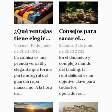
¿Qué ventajas
Consejos para
tiene elegir
sacar el
una camiseta
máximo
Viernes, 16 de junio
Sábado, 3 de junio
de 2023 13:42
de 2023 21:32
chidomarque
partido a su
La camisa es una
En el dinámico y
frente a otras
inversión
prenda versátil y
complejo mundo
marcas ?
elegante que forma
del trading, la
parte integral del
rentabilidad es un
guardarropa
objetivo clave para
masculino. A la hora
todos los
de...
operadores....