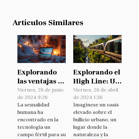
Artículos Similares
Explorando
Explorando el
las ventajas de
High Line: Un
las sesiones
paseo verde
Viernes, 28 de junio
Viernes, 26 de abril
de 2024 9:28
de 2024 1:38
en vivo frente
en el corazón
La sexualidad
Imagínese un oasis
a los videos
de Manhattan
humana ha
elevado sobre el
porno
encontrado en la
bullicio urbano, un
tradicionales
tecnología un
lugar donde la
campo fértil para su
naturaleza y la