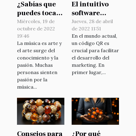
¿Sabías que
El intuitivo
puedes tocar
software
la guitarra?
gratuito de
Miércoles, 19 de
Jueves, 28 de abril
octubre de 2022
de 2022 11:51
creación de
19:46
En el mundo actual,
códigos QR
La música es arte y
un código QR es
online
el arte surge del
crucial para facilitar
conocimiento y la
el desarrollo del
pasión. Muchas
marketing. En
personas sienten
primer lugar,...
pasión por la
música...
Consejos para
¿Por qué