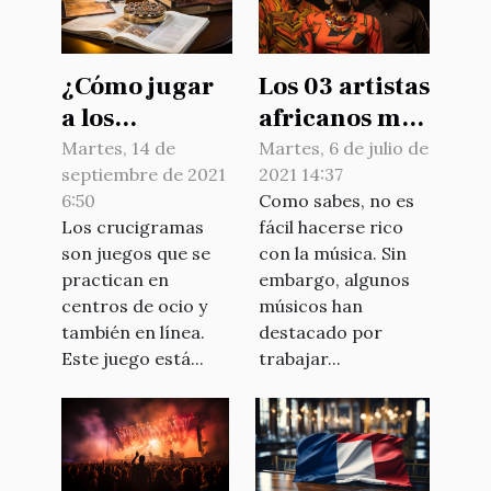
¿Cómo jugar
Los 03 artistas
a los
africanos más
crucigramas?
ricos en 2021
Martes, 14 de
Martes, 6 de julio de
septiembre de 2021
2021 14:37
6:50
Como sabes, no es
Los crucigramas
fácil hacerse rico
son juegos que se
con la música. Sin
practican en
embargo, algunos
centros de ocio y
músicos han
también en línea.
destacado por
Este juego está...
trabajar...