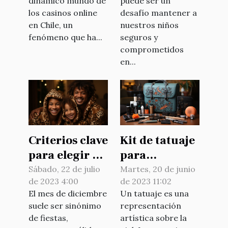
dinámico mundo de
puede ser un
los casinos online
desafío mantener a
en Chile, un
nuestros niños
fenómeno que ha...
seguros y
comprometidos
en...
Criterios clave
Kit de tatuaje
para elegir el
para
pijama de
principiantes:
Sábado, 22 de julio
Martes, 20 de junio
de 2023 4:00
de 2023 11:02
Navidad
¿cómo elegir
El mes de diciembre
Un tatuaje es una
bien ?
suele ser sinónimo
representación
de fiestas,
artística sobre la