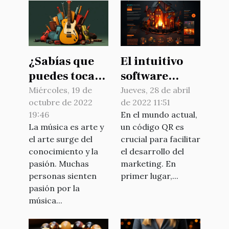
¿Sabías que
El intuitivo
puedes tocar
software
la guitarra?
gratuito de
Miércoles, 19 de
Jueves, 28 de abril
octubre de 2022
de 2022 11:51
creación de
19:46
En el mundo actual,
códigos QR
La música es arte y
un código QR es
online
el arte surge del
crucial para facilitar
conocimiento y la
el desarrollo del
pasión. Muchas
marketing. En
personas sienten
primer lugar,...
pasión por la
música...