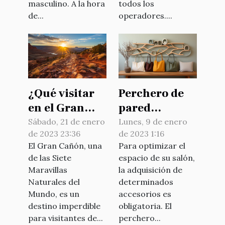
masculino. A la hora
todos los
de...
operadores....
¿Qué visitar
Perchero de
en el Gran
pared
Cañón ?
minimalista
Sábado, 21 de enero
Lunes, 9 de enero
de 2023 23:36
de 2023 1:16
de madera:
El Gran Cañón, una
Para optimizar el
¿por qué
de las Siete
espacio de su salón,
optar por este
Maravillas
la adquisición de
accesorio?
Naturales del
determinados
Mundo, es un
accesorios es
destino imperdible
obligatoria. El
para visitantes de...
perchero...