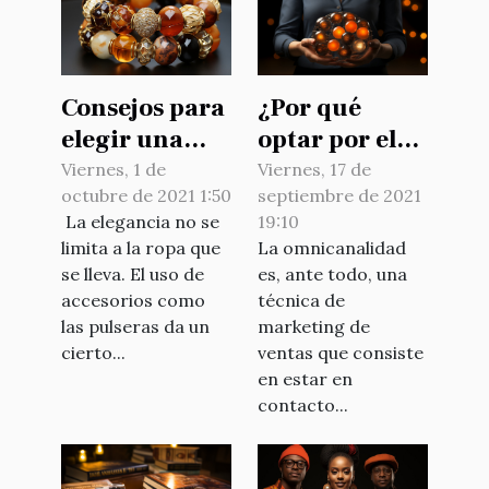
Consejos para
¿Por qué
elegir una
optar por el
pulsera
servicio
Viernes, 1 de
Viernes, 17 de
octubre de 2021 1:50
septiembre de 2021
online
omnicanal de
La elegancia no se
19:10
vocalcom?
limita a la ropa que
La omnicanalidad
se lleva. El uso de
es, ante todo, una
accesorios como
técnica de
las pulseras da un
marketing de
cierto...
ventas que consiste
en estar en
contacto...