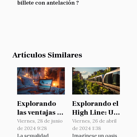
billete con antelación ?
Artículos Similares
Explorando
Explorando el
las ventajas de
High Line: Un
las sesiones
paseo verde
Viernes, 28 de junio
Viernes, 26 de abril
de 2024 9:28
de 2024 1:38
en vivo frente
en el corazón
La sexualidad
Imagínese un oasis