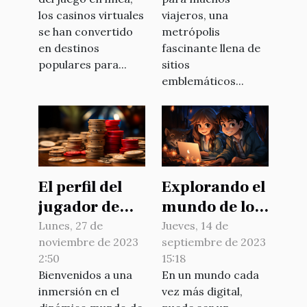
estrategias
los casinos virtuales
viajeros, una
se han convertido
metrópolis
en destinos
fascinante llena de
populares para...
sitios
emblemáticos...
El perfil del
Explorando el
jugador de
mundo de los
casino online
juegos
Lunes, 27 de
Jueves, 14 de
noviembre de 2023
septiembre de 2023
en Chile:
infantiles en
2:50
15:18
Estadísticas y
línea:
Bienvenidos a una
En un mundo cada
tendencias
beneficios y
inmersión en el
vez más digital,
precauciones