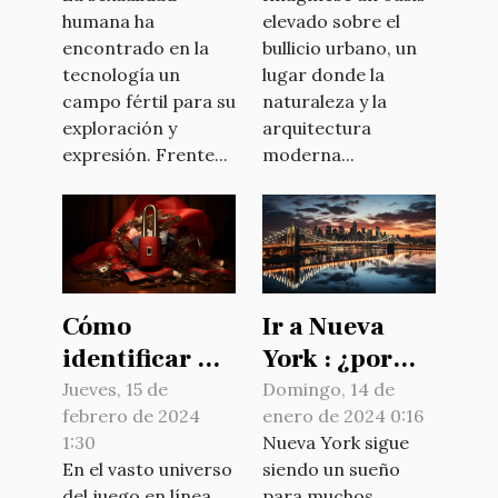
a los videos
de Manhattan
humana ha
elevado sobre el
porno
encontrado en la
bullicio urbano, un
tradicionales
tecnología un
lugar donde la
campo fértil para su
naturaleza y la
exploración y
arquitectura
expresión. Frente...
moderna...
Cómo
Ir a Nueva
identificar un
York : ¿por
casino online
qué reservar
Jueves, 15 de
Domingo, 14 de
febrero de 2024
enero de 2024 0:16
seguro en
su billete con
1:30
Nueva York sigue
Chile:
antelación ?
En el vasto universo
siendo un sueño
Consejos y
del juego en línea,
para muchos