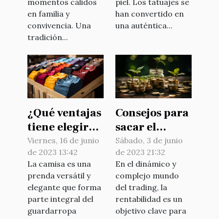
momentos cálidos
piel. Los tatuajes se
en familia y
han convertido en
convivencia. Una
una auténtica...
tradición...
¿Qué ventajas
Consejos para
tiene elegir
sacar el
una camiseta
máximo
Viernes, 16 de junio
Sábado, 3 de junio
de 2023 13:42
de 2023 21:32
chidomarque
partido a su
La camisa es una
En el dinámico y
frente a otras
inversión
prenda versátil y
complejo mundo
marcas ?
elegante que forma
del trading, la
parte integral del
rentabilidad es un
guardarropa
objetivo clave para