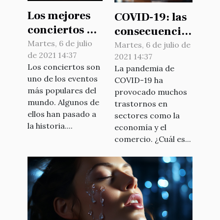
Los mejores
COVID-19: las
conciertos del
consecuencias
mundo
Martes, 6 de julio
en la
Martes, 6 de julio de
de 2021 14:37
2021 14:37
economía
Los conciertos son
La pandemia de
francesa
uno de los eventos
COVID-19 ha
más populares del
provocado muchos
mundo. Algunos de
trastornos en
ellos han pasado a
sectores como la
la historia....
economía y el
comercio. ¿Cuál es...