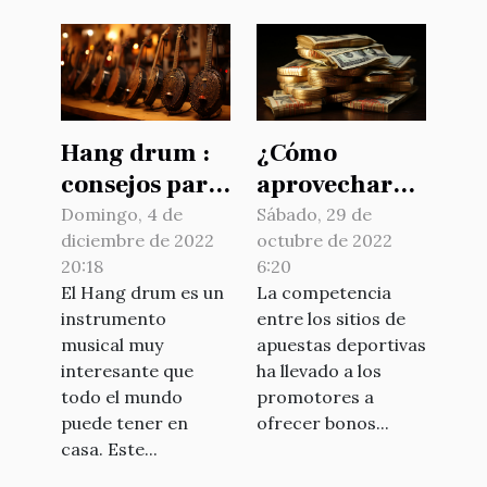
Hang drum :
¿Cómo
consejos para
aprovechar
una buena
los bonos de
Domingo, 4 de
Sábado, 29 de
diciembre de 2022
octubre de 2022
elección
los sitios de
20:18
6:20
apuestas
El Hang drum es un
La competencia
deportivas?
instrumento
entre los sitios de
musical muy
apuestas deportivas
interesante que
ha llevado a los
todo el mundo
promotores a
puede tener en
ofrecer bonos...
casa. Este...