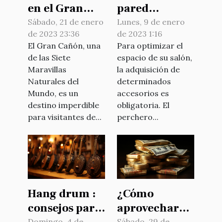
en el Gran
pared
Cañón ?
minimalista
Sábado, 21 de enero
Lunes, 9 de enero
de 2023 23:36
de 2023 1:16
de madera:
El Gran Cañón, una
Para optimizar el
¿por qué
de las Siete
espacio de su salón,
optar por este
Maravillas
la adquisición de
accesorio?
Naturales del
determinados
Mundo, es un
accesorios es
destino imperdible
obligatoria. El
para visitantes de...
perchero...
Hang drum :
¿Cómo
consejos para
aprovechar
Domingo, 4 de
Sábado, 29 de