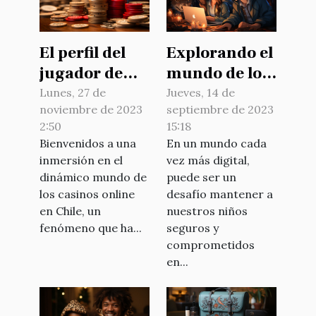
El perfil del
Explorando el
jugador de
mundo de los
casino online
juegos
Lunes, 27 de
Jueves, 14 de
noviembre de 2023
septiembre de 2023
en Chile:
infantiles en
2:50
15:18
Estadísticas y
línea:
Bienvenidos a una
En un mundo cada
tendencias
beneficios y
inmersión en el
vez más digital,
precauciones
dinámico mundo de
puede ser un
los casinos online
desafío mantener a
en Chile, un
nuestros niños
fenómeno que ha...
seguros y
comprometidos
en...