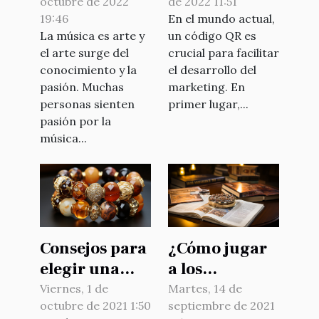
octubre de 2022
de 2022 11:51
creación de
19:46
En el mundo actual,
códigos QR
La música es arte y
un código QR es
online
el arte surge del
crucial para facilitar
conocimiento y la
el desarrollo del
pasión. Muchas
marketing. En
personas sienten
primer lugar,...
pasión por la
música...
Consejos para
¿Cómo jugar
elegir una
a los
pulsera
crucigramas?
Viernes, 1 de
Martes, 14 de
octubre de 2021 1:50
septiembre de 2021
online