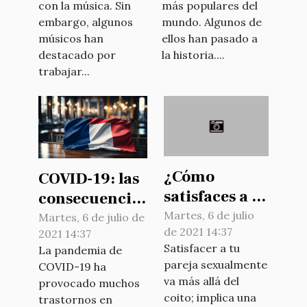
con la música. Sin
más populares del
embargo, algunos
mundo. Algunos de
músicos han
ellos han pasado a
destacado por
la historia....
trabajar...
¿Cómo
COVID-19: las
satisfaces a tu
consecuencias
pareja
Martes, 6 de julio
en la
Martes, 6 de julio de
de 2021 14:37
sexualmente?
2021 14:37
economía
Satisfacer a tu
La pandemia de
francesa
pareja sexualmente
COVID-19 ha
va más allá del
provocado muchos
coito; implica una
trastornos en