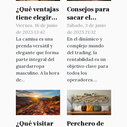
¿Qué ventajas
Consejos para
tiene elegir
sacar el
una camiseta
máximo
Viernes, 16 de junio
Sábado, 3 de junio
de 2023 13:42
de 2023 21:32
chidomarque
partido a su
La camisa es una
En el dinámico y
frente a otras
inversión
prenda versátil y
complejo mundo
marcas ?
elegante que forma
del trading, la
parte integral del
rentabilidad es un
guardarropa
objetivo clave para
masculino. A la hora
todos los
de...
operadores....
¿Qué visitar
Perchero de