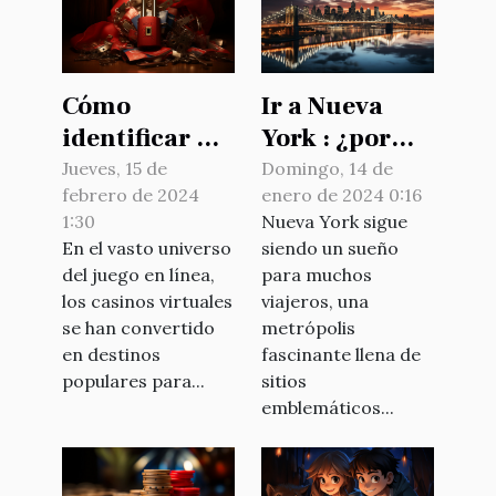
Cómo
Ir a Nueva
identificar un
York : ¿por
casino online
qué reservar
Jueves, 15 de
Domingo, 14 de
febrero de 2024
enero de 2024 0:16
seguro en
su billete con
1:30
Nueva York sigue
Chile:
antelación ?
En el vasto universo
siendo un sueño
Consejos y
del juego en línea,
para muchos
estrategias
los casinos virtuales
viajeros, una
se han convertido
metrópolis
en destinos
fascinante llena de
populares para...
sitios
emblemáticos...