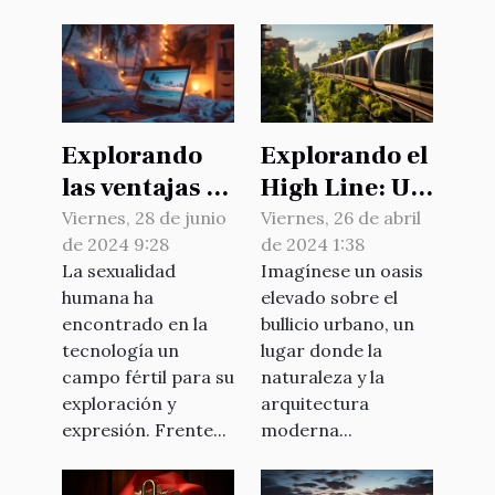
Explorando
Explorando el
las ventajas de
High Line: Un
las sesiones
paseo verde
Viernes, 28 de junio
Viernes, 26 de abril
de 2024 9:28
de 2024 1:38
en vivo frente
en el corazón
La sexualidad
Imagínese un oasis
a los videos
de Manhattan
humana ha
elevado sobre el
porno
encontrado en la
bullicio urbano, un
tradicionales
tecnología un
lugar donde la
campo fértil para su
naturaleza y la
exploración y
arquitectura
expresión. Frente...
moderna...