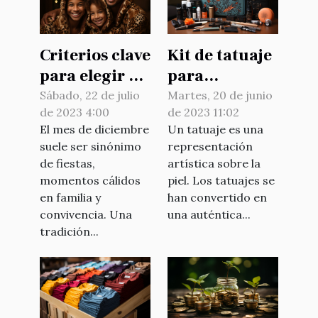
Criterios clave
Kit de tatuaje
para elegir el
para
pijama de
principiantes:
Sábado, 22 de julio
Martes, 20 de junio
de 2023 4:00
de 2023 11:02
Navidad
¿cómo elegir
El mes de diciembre
Un tatuaje es una
bien ?
suele ser sinónimo
representación
de fiestas,
artística sobre la
momentos cálidos
piel. Los tatuajes se
en familia y
han convertido en
convivencia. Una
una auténtica...
tradición...