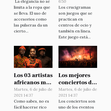
La elegancia no se
6:50
limita a la ropa que
Los crucigramas
se lleva. El uso de
son juegos que se
accesorios como
practican en
las pulseras da un
centros de ocio y
cierto...
también en línea.
Este juego está...
Los 03 artistas
Los mejores
africanos más
conciertos del
ricos en 2021
mundo
Martes, 6 de julio de
Martes, 6 de julio de
2021 14:37
2021 14:37
Como sabes, no es
Los conciertos son
fácil hacerse rico
uno de los eventos