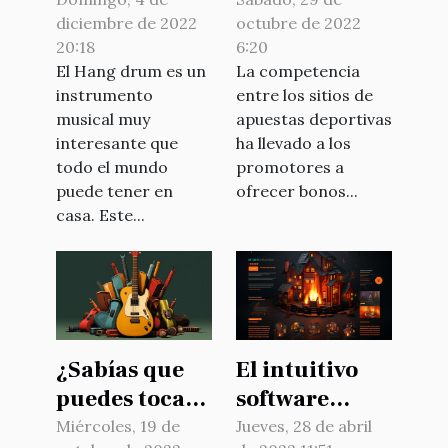
una buena
los bonos de
diciembre de 2022
octubre de 2022
elección
los sitios de
20:18
6:20
apuestas
El Hang drum es un
La competencia
deportivas?
instrumento
entre los sitios de
musical muy
apuestas deportivas
interesante que
ha llevado a los
todo el mundo
promotores a
puede tener en
ofrecer bonos...
casa. Este...
¿Sabías que
El intuitivo
puedes tocar
software
la guitarra?
gratuito de
Miércoles, 19 de
Jueves, 28 de abril